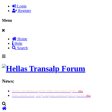
Login
Register
Menu
Home
Help
Search
News:
Δείτε το ανανεωμένο Site του συλλόγου:
εδώ
Εάν είσαι νέος στην παρέα επισκέψου πρώτα:
εδώ