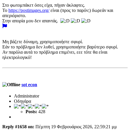
Στο φωτομπάκετ όσες είχα, πήγαν άκλαφτες.
Το
https://postimages.org/
είναι (προς το παρόν;) δωρεάν και
απεριόριστο.
Στην απορία μου δεν απαντάς.
Μη βάζετε δύναμη, χρησιμοποιήστε σφυρί.
Εάν το πρόβλημα δεν λυθεί, χρησιμοποιήστε βαρύτερο σφυρί.
Αν παρόλα αυτά το πρόβλημα επιμένει, εεε τότε θα είναι
ηλεκτρολογικό!
sot econ
Administrator
Οδηγάρα
Posts:
428
Reply #1658 on:
Πέμπτη 19 Φεβρουάριος 2026, 22:59:21 μμ