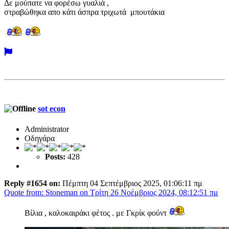
Δε μούπατε να φορέσω γυαλιά ,
στραβώθηκα απο κάτι άσπρα τριχωτά μπουτάκια
sot econ
Administrator
Οδηγάρα
Posts:
428
Reply #1654 on:
Πέμπτη 04 Σεπτέμβριος 2025, 01:06:11 πμ
Quote from: Stoneman on Τρίτη 26 Νοέμβριος 2024, 08:12:51 πμ
Βίλια , καλοκαιράκι φέτος . με Γκρίκ φούντ