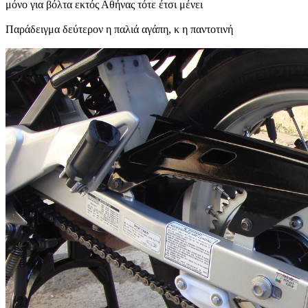
μόνο για βόλτα εκτός Αθήνας τότε έτσι μένει
Παράδειγμα δεύτερον η παλιά αγάπη, κ η παντοτινή