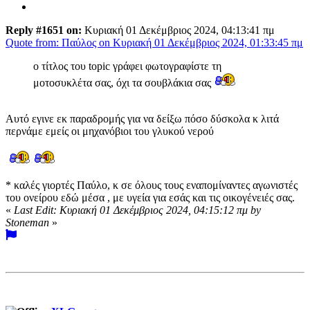
Reply #1651 on:
Κυριακή 01 Δεκέμβριος 2024, 04:13:41 πμ
Quote from: Παύλος on Κυριακή 01 Δεκέμβριος 2024, 01:33:45 πμ
ο τίτλος του topic γράφει φωτογραφίστε τη
μοτοσυκλέτα σας, όχι τα σουβλάκια σας
Αυτό εγινε εκ παραδρομής για να δείξω πόσο δύσκολα κ λιτά
περνάμε εμείς οι μηχανόβιοι του γλυκού νερού
* καλές γιορτές Παύλο, κ σε όλους τους εναπομίναντες αγωνιστές
του ονείρου εδώ μέσα , με υγεία για εσάς και τις οικογένειές σας.
«
Last Edit: Κυριακή 01 Δεκέμβριος 2024, 04:15:12 πμ by
Stoneman
»