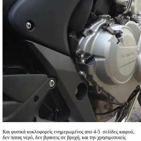
Και φυσικά κυκλοφορείς ενημερωμένος απο 4-5 σελίδες καιρού,
δεν πατας νερό, δεν βγαινεις σε βροχή, και την χρησιμοποιείς