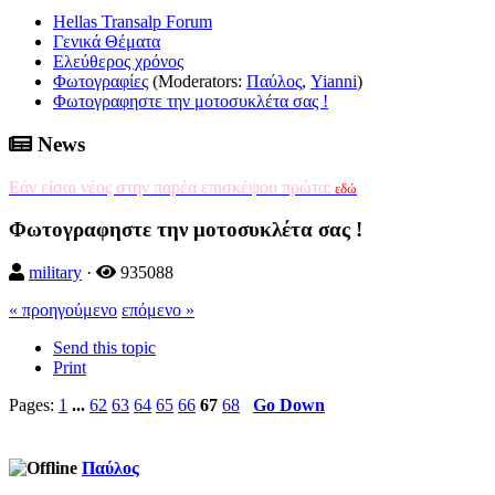
Hellas Transalp Forum
Γενικά Θέματα
Ελεύθερος χρόνος
Φωτογραφίες
(Moderators:
Παύλος
,
Yianni
)
Φωτογραφηστε την μοτοσυκλέτα σας !
News
Εάν είσαι νέος στην παρέα επισκέψου πρώτα:
εδώ
Φωτογραφηστε την μοτοσυκλέτα σας !
military
·
935088
« προηγούμενο
επόμενο »
Send this topic
Print
Pages:
1
...
62
63
64
65
66
67
68
Go Down
Παύλος