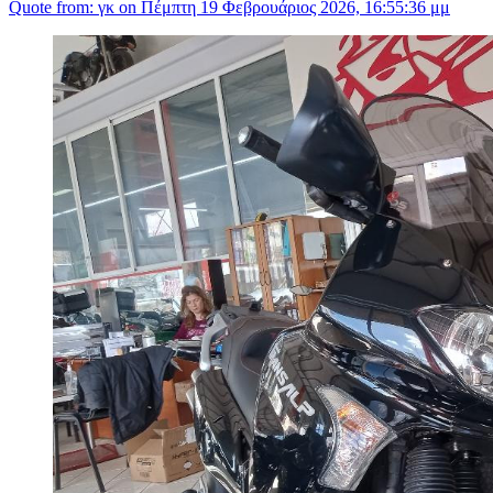
Quote from: γκ on Πέμπτη 19 Φεβρουάριος 2026, 16:55:36 μμ