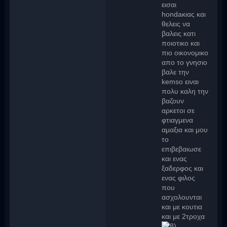
εισαι
hondaκιας και
θελεις να
βαλεις κατι
ποιοτικο και
πιο οικονομικο
απο το γνησιο
βαλε την
kemso ειναι
πολυ καλη την
βαζουν
αρκετοι σε
φτιαγμενα
αμαξια και μου
το
επιβεβαιωσε
και ενας
ξαδερφος και
ενας φιλος
που
ασχολουνται
και με κουτια
και με 2τροχα