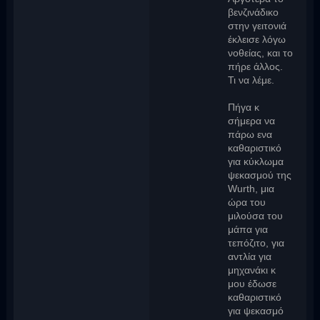
βενζινάδικο
στην γειτονιά
έκλεισε λόγω
νοθείας, και το
πήρε άλλος.
Τι να λέμε.
Πήγα κ
σήμερα να
πάρω ενα
καθαριστικό
για κύκλωμα
ψεκασμού της
Wurth, μια
ώρα του
μιλούσα του
μάπα για
τεπόζιτο, για
αντλία για
μηχανάκι κ
μου έδωσε
καθαριστικό
για ψεκασμό