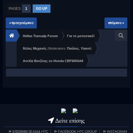
PAGES:
1
GO UP
« προηγούμενο
επόμενο »
Hellas Transalp Forum
Για το μοτοσακό!
Άλλες Μηχανές
(Moderators:
Παύλος
,
Yianni
)
Αντλία Βενζίνης σε Honda CBF600SA8
Δείτε επίσης
ΕΠΙΣΗΜΗ ΣΕΛΙΔΑ HTC
FACEBOOK HTC GROUP
INSTAGRAM