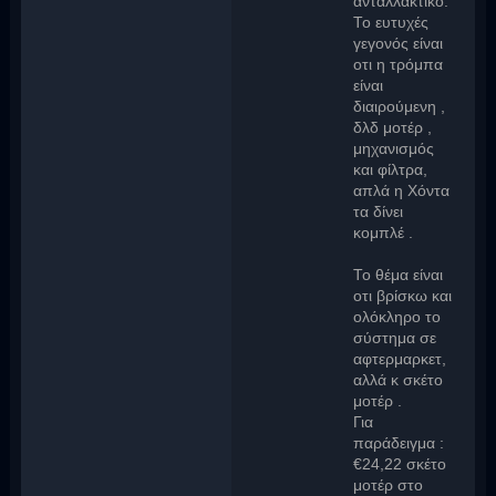
ανταλλακτικό.
Το ευτυχές
γεγονός είναι
οτι η τρόμπα
είναι
διαιρούμενη ,
δλδ μοτέρ ,
μηχανισμός
και φίλτρα,
απλά η Χόντα
τα δίνει
κομπλέ .
Το θέμα είναι
οτι βρίσκω και
ολόκληρο το
σύστημα σε
αφτερμαρκετ,
αλλά κ σκέτο
μοτέρ .
Για
παράδειγμα :
€24,22 σκέτο
μοτέρ στο