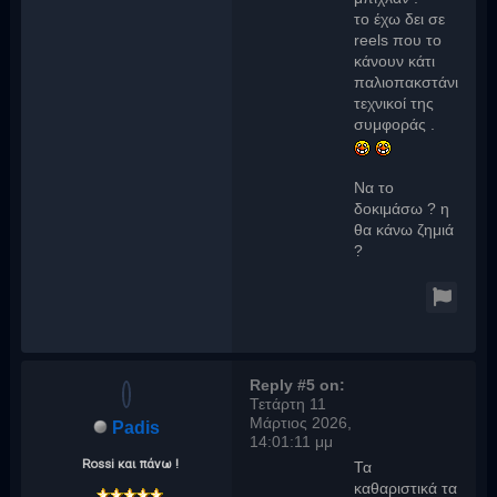
το έχω δει σε
reels που το
κάνουν κάτι
παλιοπακστάνια
τεχνικοί της
συμφοράς .
Να το
δοκιμάσω ? η
θα κάνω ζημιά
?
Reply #5 on:
Τετάρτη 11
Μάρτιος 2026,
Padis
14:01:11 μμ
Rossi και πάνω !
Τα
καθαριστικά τα