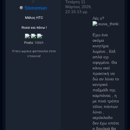
Τετάρτη 11
Μάρτιος 2026,
Stoneman
22:15:13 μμ
Μέλος ΗTC
Λές ε?
Rossi και πάνω !
Εχω ένα
ακόμα
Posts:
10069
κινητήρα
Η πιο ωραια φατσουλα στον
λυμένο , δλδ
ντουνια!
απλά οχι
σφιγμένο. Θα
κάνω εκεί
πρακτική να
δώ αν λύνει το
κεντρικό
παξιμάδι της
καμπάνας , η
με ποιό τρόπο
τέλος πάντων
λύνει ,
αερόκλειδο
δεν έχω οπότε
η δουλειά θα