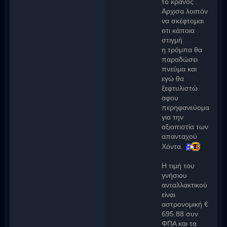
το κράνος .
Αρχισα λοιπόν
να σκέφτομαι
οτι κάποια
στιγμή
η τρόμπα θα
παραδώσει
πνεύμα και
εγώ θα
ξεφτυλιστώ
αφου
περηφανεύομαι
για την
αξιοπιστία των
απανταχού
Χόντα.
Η τιμή του
γνήσιου
ανταλλακτικού
είναι
αστρονομική €
695.88 συν
ΦΠΑ και τα