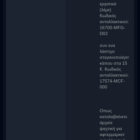
εργατικά
(λέμε)
Κωδικός
ανταλλακτικού:
16700-MFG-
D02
συν ενα
λάστιχο
στεγανοποίησης
κάπου στα 15
€. Κωδικός
ανταλλακτικού:
17574-MCF-
000
Oπως
καταλαβαίνετε
άρχισε
ψαχτική για
αφτερμαρκετ