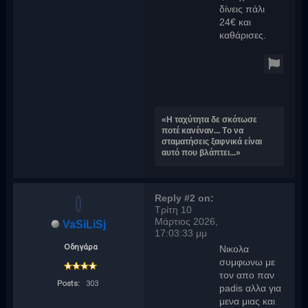
δίνεις πάλι
24€ και
καθάρισες.
«H ταχύτητα δε σκότωσε
ποτέ κανέναν... Tο να
σταματήσεις ξαφνικά είναι
αυτό που βλάπτει...»
Reply #2 on:
Τρίτη 10
Μάρτιος 2026,
VaSiLiSj
17:03:33 μμ
Οδηγάρα
Νικολα
συμφωνω με
τον απο παν
Posts:
303
padis αλλα για
μενα μιας και