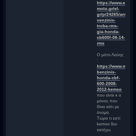
https://www.e-
moto.gr/el-
gr/p/24265/antlia-
venzinis-
troba-rms-
gia-honda-
cb600f-08-14-
rms
Ο μότο Λούης
:
https://www.motolo
benzinis-
honda-cbf-
600-2008-
2012-kemso
που είναι κ ο
μόνος που
δίνει κάτι με
όνομα.
Τώρα τι εστί
kemso δεν
κατέχω.