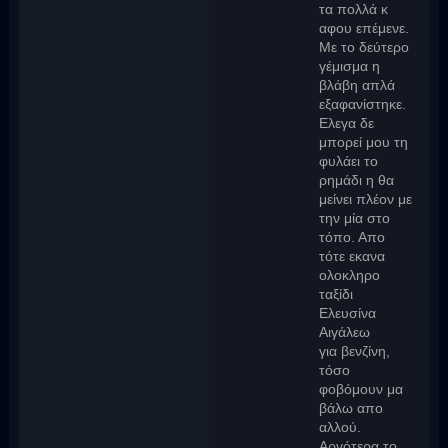
τα πολλά κ
αφου επέμενε.
Με το δεύτερο
γέμισμα η
βλάβη απλά
εξαφανίστηκε.
Ελεγα δε
μπορεί μου τη
φυλάει το
ρημάδι η θα
μείνει πλέον με
την μία στο
τόπο. Απο
τότε εκανα
ολοκληρο
ταξίδι
Ελευσίνα
Αιγάλεω
για βενζίνη,
τόσο
φοβόμουν μα
βάλω απο
αλλού.
Αργότερα το