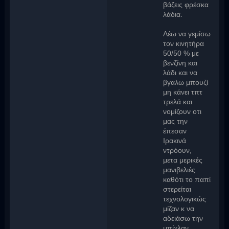
βάζεις φρέσκα
λάδια.
Λέω να γεμίσω
τον κινητήρα
50/50 % με
βενζίνη και
λάδι και να
βγαλω μπουζί
μη κάνει τπτ
τρελά και
νομίζουν οτι
μας την
έπεσαν
Ιρακινά
ντρόουν,
μετα μερικές
μανιβελιές
καθότι το παπί
στερείται
τεχνολογικώς
μίζαν κ να
αδειάσω την
μπίχλαν .