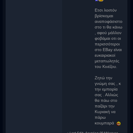
Ετσι λοιπόν
βρίσκομαι
αναποφάσιστος
στο τι θα κάνω
, αφού μάλλον
φοβάμαι οτι οι
περισσότεροι
στο EBay είναι
ευκαιριακοί
μεταπωλητές
του Κινέζου.
Ζητώ την
γνώμη σας , κ
την εμπειρία
σας . Αλλιώς
θα πάω στο
παζάρι την
Κυριακή να
πάρω
κουμπαρά
«
Last Edit: Δευτέρα 09 Μάρτιος