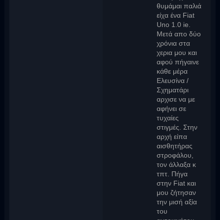
θυμάμαι παλιά
είχα ένα Fiat
Uno 1.0 ie.
Mετά απο δύο
χρόνια στα
χερια μου και
αφού πήγαινε
κάθε μέρα
Ελευσίνα /
Σχηματάρι
αρχισε να με
αφήνει σε
τυχαίες
στιγμές. Στην
αρχή είπα
αισθητήρας
στροφάλου,
τον άλλαξα κ
τπτ. Πήγα
στην Fiat και
μου ζήτησαν
την μισή αξία
του