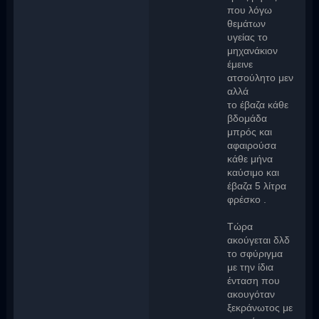
που λόγω
θεμάτων
υγείας το
μηχανάκιον
έμεινε
ατσούλητο μεν
αλλά
το έβαζα κάθε
βδομάδα
μπρός και
αφαιρούσα
κάθε μήνα
καύσιμο και
έβαζα 5 λίτρα
φρέσκο .
Τώρα
ακούγεται δλδ
το σφύριγμα
με την ίδια
ένταση που
ακουγόταν
ξεκράνωτος με