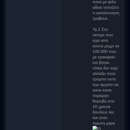
πανε με ψιλο
αδειο τεποζιτο
τι καταπονηση
τραβανε...
Υγ.2 Στο
versys που
ειχα απο
κουτα μεχρι τα
100.000 που
με τρακαραν
και βγηκε
ολικη δεν ειχα
αλλαξει ποτε
τρομπα ουτε
ειχε αρχισει να
κανει κανα
περιεργο
θορυβο,στα
10 χρονια
δουλευε λες
και ηταν
πρωτη μερα