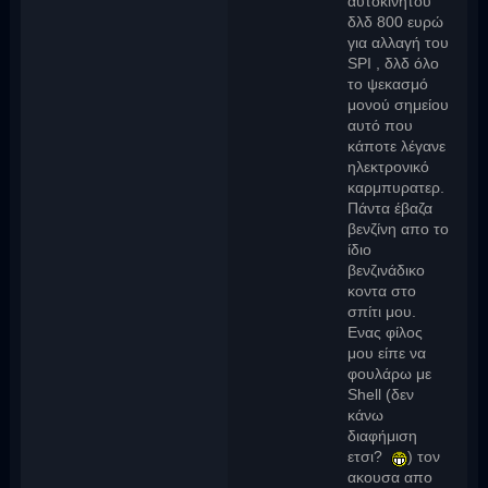
αυτοκινήτου
δλδ 800 ευρώ
για αλλαγή του
SPI , δλδ όλο
το ψεκασμό
μονού σημείου
αυτό που
κάποτε λέγανε
ηλεκτρονικό
καρμπυρατερ.
Πάντα έβαζα
βενζίνη απο το
ίδιο
βενζινάδικο
κοντα στο
σπίτι μου.
Ενας φίλος
μου είπε να
φουλάρω με
Shell (δεν
κάνω
διαφήμιση
ετσι?
) τον
ακουσα απο