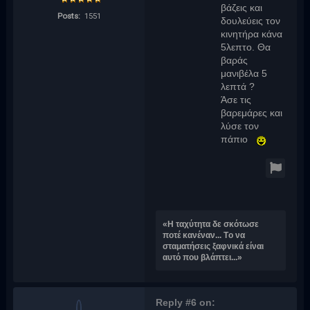
βάζεις και
Posts:
1551
δουλεύεις τον
κινητήρα κάνα
5λεπτο. Θα
βαράς
μανιβέλα 5
λεπτά ?
Άσε τις
βαρεμάρες και
λύσε τον
πάπιο
«H ταχύτητα δε σκότωσε
ποτέ κανέναν... Tο να
σταματήσεις ξαφνικά είναι
αυτό που βλάπτει...»
Reply #6 on: