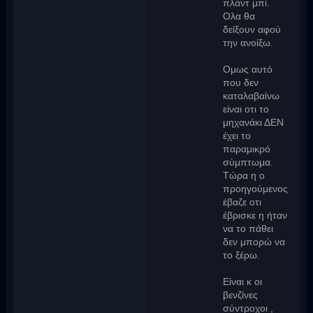
πλάντ μπί.
Ολα θα
δείξουν αφού
την ανοίξω.
Ομως αυτό
που δεν
καταλαβαίνω
είναι οτι το
μηχανάκι ΔΕΝ
έχει το
παραμικρό
σύμπτωμα.
Τώρα η ο
προηγούμενος
έβαζε οτι
έβρισκε η ήταν
να το πάθει
δεν μπορώ να
το ξέρω.
Είναι κ οι
βενζίνες
σύντροχοι ,