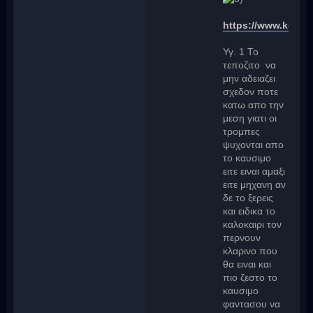
https://www.kems
Υγ. 1 Το
τεποζιτο να
μην αδειαζει
σχεδον ποτε
κατω απο την
μεση γιατι οι
τρομπες
ψυχονται απο
το καυσιμο
ειτε ειναι αμαξι
ειτε μηχανη αν
δε το ξερεις
και ειδικα το
καλοκαιρι τον
περνουν
κλαρινο που
θα ειναι και
πιο ζεστο το
καυσιμο
φαντασου να