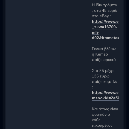
Η ίδια τρόμπα
, στα 45 ευρώ
στο eBay :
https://www.ebay.
_skw=16700-
mfj-
d02&itmmeta=01
Γενικά βλέπω
η Kemso
παίζει αρκετά.
Στα 85 μέχρι
135 ευρώ
παίζει κομπλέ
:
https://www.ebay.
msockid=2a56f685
Και όπως είναι
φυσικόν ο
κάθε
πικραμένος