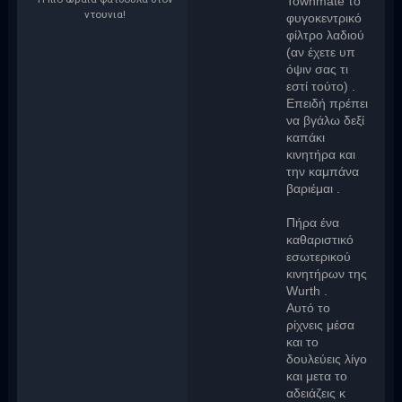
Townmate το
ντουνια!
φυγοκεντρικό
φίλτρο λαδιού
(αν έχετε υπ
όψιν σας τι
εστί τούτο) .
Επειδή πρέπει
να βγάλω δεξί
καπάκι
κινητήρα και
την καμπάνα
βαριέμαι .
Πήρα ένα
καθαριστικό
εσωτερικού
κινητήρων της
Wurth .
Αυτό το
ρίχνεις μέσα
και το
δουλεύεις λίγο
και μετα το
αδειάζεις κ