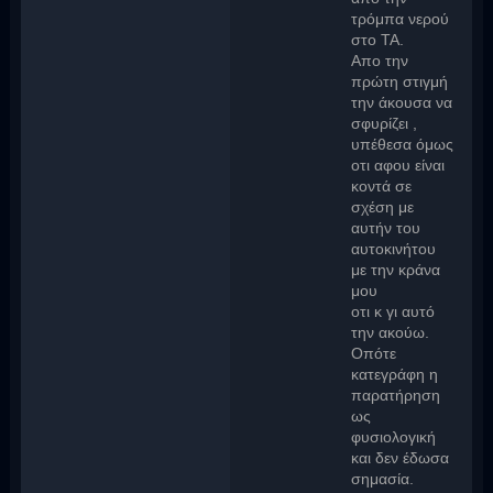
τρόμπα νερού
στο ΤΑ.
Απο την
πρώτη στιγμή
την άκουσα να
σφυρίζει ,
υπέθεσα όμως
οτι αφου είναι
κοντά σε
σχέση με
αυτήν του
αυτοκινήτου
με την κράνα
μου
οτι κ γι αυτό
την ακούω.
Οπότε
κατεγράφη η
παρατήρηση
ως
φυσιολογική
και δεν έδωσα
σημασία.