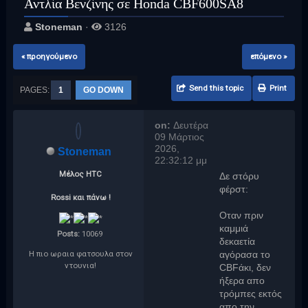
Αντλία Βενζίνης σε Honda CBF600SA8
Stoneman
·
3126
« προηγούμενο
επόμενο »
Send this topic
Print
PAGES:
1
GO DOWN
on:
Δευτέρα
09 Μάρτιος
2026,
Stoneman
22:32:12 μμ
Μέλος ΗTC
Δε στόρυ
φέρστ:
Rossi και πάνω !
Οταν πριν
καμμιά
Posts:
10069
δεκαετία
Η πιο ωραια φατσουλα στον
αγόρασα το
ντουνια!
CBFάκι, δεν
ήξερα απο
τρόμπες εκτός
απο την