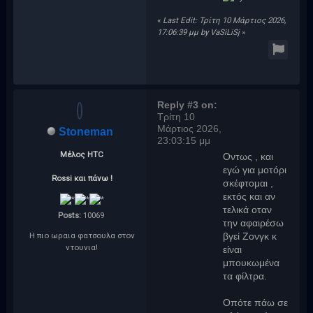
«
Last Edit: Τρίτη 10 Μάρτιος 2026,
17:06:39 μμ by VaSiLiSj
»
Reply #3 on:
Τρίτη 10
Μάρτιος 2026,
Stoneman
23:03:15 μμ
Μέλος ΗTC
Οντως , και
εγώ για μοτόρι
Rossi και πάνω !
σκέφτομαι ,
εκτός και αν
τελικά οταν
Posts:
10069
την αφαιρέσω
Η πιο ωραια φατσουλα στον
βγεί Ζονγκ κ
ντουνια!
είναι
μπουκωμένα
τα φίλτρα.
Οπότε πάω σε