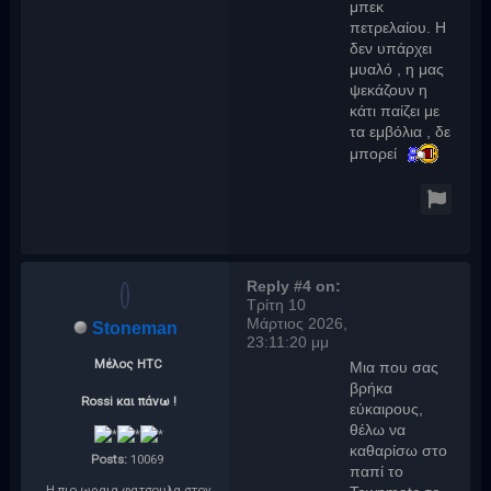
μπεκ
πετρελαίου. Η
δεν υπάρχει
μυαλό , η μας
ψεκάζουν η
κάτι παίζει με
τα εμβόλια , δε
μπορεί
Reply #4 on:
Τρίτη 10
Μάρτιος 2026,
Stoneman
23:11:20 μμ
Μέλος ΗTC
Μια που σας
βρήκα
Rossi και πάνω !
εύκαιρους,
θέλω να
καθαρίσω στο
Posts:
10069
παπί το
Η πιο ωραια φατσουλα στον