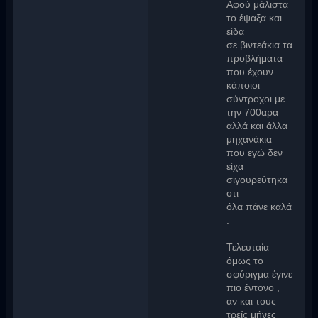
Αφού μάλιστα
το έψαξα και
είδα
σε βιντεάκια τα
προβλήματα
που έχουν
κάποιοι
σύντροχοι με
την 700αρα
αλλά και άλλα
μηχανάκια
που εγώ δεν
είχα
σιγουρεύτηκα
οτι
όλα πάνε καλά
.
Τελευταία
όμως το
σφύριγμα έγινε
πιο έντονο ,
αν και τους
τρείς μήνες