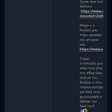
ζητάει όσα του
λείπουν
https://www.ebay.
msockid=2a56f685
Μέχρι κ ο
Κινέζος μας
πήρε χαμπάρι
την φτώχεια
μας :
https://www.aliex
Τώρα ,
εντύπωση μου
κάνει που όλες
στο eBay ιδιες
είναι με του
Κινέζου η όλοι
τσιγκουνεύτηκαν
μια δική τους
φωτογραφία κ
έβαλαν την
δική του?