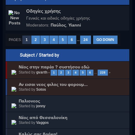
Οδηγίες χρήσης
Γενικές και ειδικές οδηγίες χρήσης
Moderators:
Παύλος
,
Yianni
PAGES:
1
2
3
4
5
6
...
24
GO DOWN
Subject
/
Started by
Νέος στην παρέα ? συστήσου εδώ
Started by
gvarth
«
1
2
3
4
5
6
...
228
»
Αν εισαι νεος φιλος του φορουμ...
Started by
Sotos
Παλιονεος
Started by
jonny
Νέος από Θεσσαλονίκη
Started by
Vaggos
Καλώς σας βρήκα!