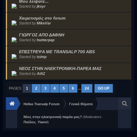
Μου λείψατε...
Started by
jkoyr
Χαιρετισμός στο forum
Started by
MikeVar
ΓΙΩΡΓΟΣ ΑΠΟ ΔΑΦΝΗ
Started by
hunterpap
ΕΠΕΣΤΡΕΨΑ ΜΕ TRANSALP 700 ABS
Started by
tsimp
ΝΕΟΣ ΣΤΗΝ ΗΛΕΚΤΡΟΝΙΚΗ-ΠΑΡΕΑ ΜΑΣ
Started by
ΑΙΑΣ
PAGES:
1
2
3
4
5
6
...
24
GO UP
Hellas Transalp Forum
Γενικά Θέματα
Νέος στην ηλεκτρονική-παρέα μας?
(Moderators:
Παύλος
,
Yianni
)