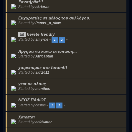
Ξαναήρθα!!!
Started by
nkriaras
Ευχαριστίες σε μέλος του συλλόγου.
Started by
Panos _o_slow
herete frendly
Started by
smyrne
«
1
2
»
Αργησα να κανω εντυπωση...
Started by
Africaptan
χαιρετισμος στο forum!!!
Started by
sid 2011
γεια σε ολους
Started by
manthos
ΝΕΟΣ ΠΑΛΙΟΣ
Started by costas
«
1
2
»
Χαιρεται
Started by
coldwater