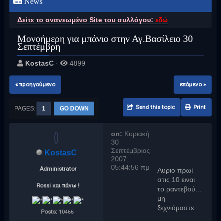
News
Δείτε το ανανεωμένο Site του συλλόγου:
εδώ
Μονοήμερη για μπάνιο στην Αγ.Βασίλειο 30
Σεπτέμβρη
KostasC
·
4899
« προηγούμενο
επόμενο »
Send this topic
Print
PAGES:
1
GO DOWN
on:
Κυριακή
30
Σεπτέμβριος
KostasC
2007,
05:44:56 πμ
Administrator
Αυριο πρωί
στις 10 ειναι
Rossi και πάνω !
το ραντεβού...
μη
ξεχνιόμαστε.
Posts:
10466