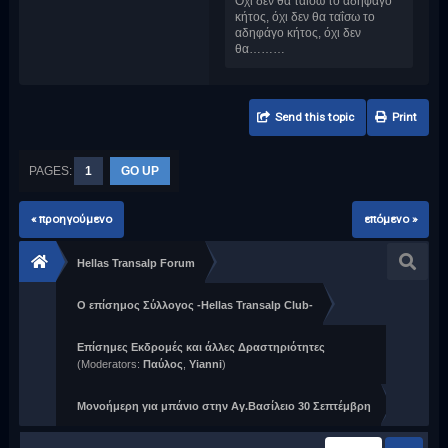
Όχι δεν θα ταΐσω το αδηφάγο
κήτος, όχι δεν θα ταΐσω το
αδηφάγο κήτος, όχι δεν
θα………
Send this topic
Print
PAGES:
1
GO UP
« προηγούμενο
επόμενο »
Hellas Transalp Forum
Ο επίσημος Σύλλογος -Hellas Transalp Club-
Επίσημες Εκδρομές και άλλες Δραστηριότητες
(Moderators:
Παύλος
,
Yianni
)
Μονοήμερη για μπάνιο στην Αγ.Βασίλειο 30 Σεπτέμβρη