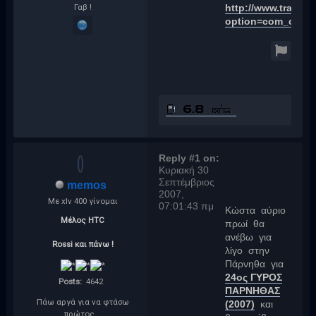
Γαβ !
http://www.transal
option=com_conte
Reply #1 on:
Κυριακή 30
Σεπτέμβριος
memos
2007,
Με xlv 400 γίνομαι
07:01:43 πμ
Κώστα αύριο
Μέλος HTC
πρωί θα
ανέβω για
Rossi και πάνω !
λίγο στην
Πάρνηθα για
24ος ΓΥΡΟΣ
Posts:
4642
ΠΑΡΝΗΘΑΣ
Πάω αργά για να φτάσω
(2007)
και
πρώτος...