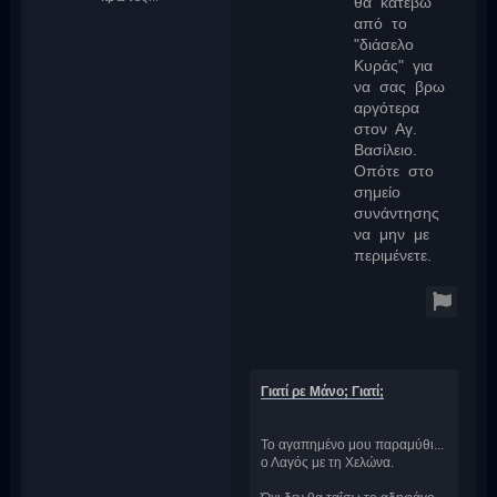
θα κατέβω
από το
"διάσελο
Κυράς" για
να σας βρω
αργότερα
στον Αγ.
Βασίλειο.
Οπότε στο
σημείο
συνάντησης
να μην με
περιμένετε.
Γιατί ρε Μάνο; Γιατί;
Το αγαπημένο μου παραμύθι...
ο Λαγός με τη Χελώνα.