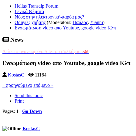
Hellas Transalp Forum
Γενικά Θέματα
Νέος στην ηλεκτρονική-παρέα μας?
Οδηγίες χρήσης
(Moderators:
Παύλος
,
Yianni
)
Ενσωμάτωση video απο Youtube, google video Κλπ
News
Δείτε το ανανεωμένο Site του συλλόγου:
εδώ
Ενσωμάτωση video απο Youtube, google video Κλπ
KostasC
·
11164
« προηγούμενο
επόμενο »
Send this topic
Print
Pages:
1
Go Down
KostasC