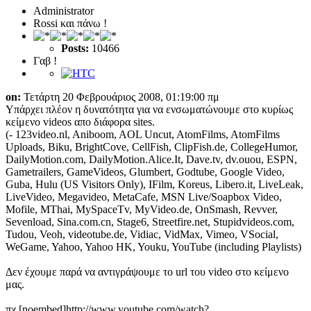
Administrator
Rossi και πάνω !
Posts:
10466
Γαβ !
on:
Τετάρτη 20 Φεβρουάριος 2008, 01:19:00 πμ
Υπάρχει πλέον η δυνατότητα για να ενσωματώνουμε στο κυρίως
κείμενο videos απο διάφορα sites.
(- 123video.nl, Aniboom, AOL Uncut, AtomFilms, AtomFilms
Uploads, Biku, BrightCove, CellFish, ClipFish.de, CollegeHumor,
DailyMotion.com, DailyMotion.Alice.It, Dave.tv, dv.ouou, ESPN,
Gametrailers, GameVideos, Glumbert, Godtube, Google Video,
Guba, Hulu (US Visitors Only), IFilm, Koreus, Libero.it, LiveLeak,
LiveVideo, Megavideo, MetaCafe, MSN Live/Soapbox Video,
Mofile, MThai, MySpaceTv, MyVideo.de, OnSmash, Revver,
Sevenload, Sina.com.cn, Stage6, Streetfire.net, Stupidvideos.com,
Tudou, Veoh, videotube.de, Vidiac, VidMax, Vimeo, VSocial,
WeGame, Yahoo, Yahoo HK, Youku, YouTube (including Playlists)
Δεν έχουμε παρά να αντιγράψουμε το url του video στο κείμενο
μας.
πχ.[noembed]http://www.youtube.com/watch?