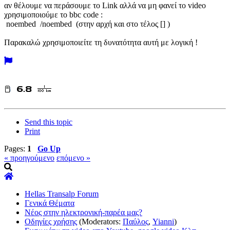
αν θέλουμε να περάσουμε το Link αλλά να μη φανεί το video
χρησιμοποιούμε το bbc code :
noembed /noembed (στην αρχή και στο τέλος [] )
Παρακαλώ χρησιμοποιείτε τη δυνατότητα αυτή με λογική !
Send this topic
Print
Pages:
1
Go Up
« προηγούμενο
επόμενο »
Hellas Transalp Forum
Γενικά Θέματα
Νέος στην ηλεκτρονική-παρέα μας?
Οδηγίες χρήσης
(Moderators:
Παύλος
,
Yianni
)