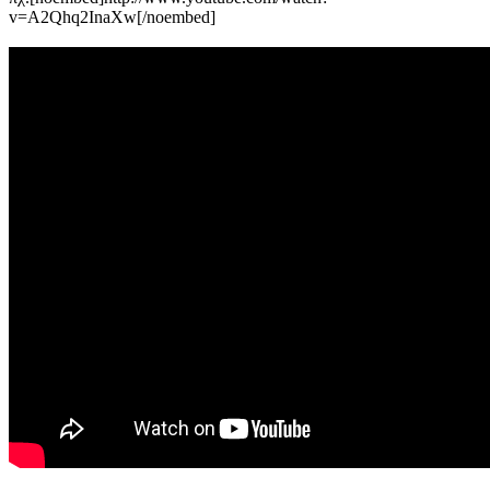
v=A2Qhq2InaXw[/noembed]