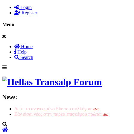
Login
Register
Menu
Home
Help
Search
News:
Δείτε το ανανεωμένο Site του συλλόγου:
εδώ
Εάν είσαι νέος στην παρέα επισκέψου πρώτα:
εδώ