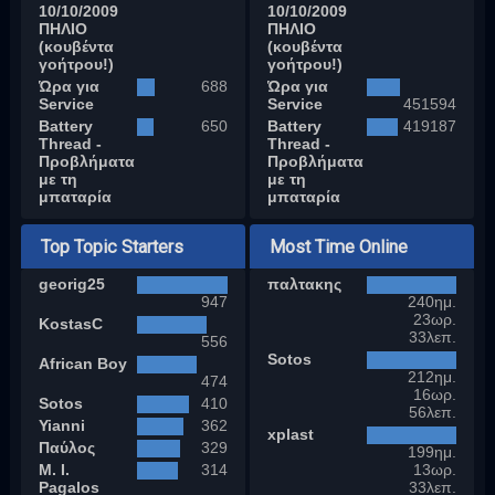
10/10/2009
10/10/2009
ΠΗΛΙΟ
ΠΗΛΙΟ
(κουβέντα
(κουβέντα
γοήτρου!)
γοήτρου!)
Ώρα για
688
Ώρα για
Service
Service
451594
Battery
650
Battery
419187
Thread -
Thread -
Προβλήματα
Προβλήματα
με τη
με τη
μπαταρία
μπαταρία
Top Topic Starters
Most Time Online
georig25
παλτακης
947
240ημ.
23ωρ.
KostasC
33λεπ.
556
Sotos
African Boy
212ημ.
474
16ωρ.
Sotos
410
56λεπ.
Yianni
362
xplast
Παύλος
329
199ημ.
M. I.
314
13ωρ.
Pagalos
33λεπ.