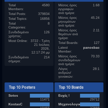
Total
4580
Μέσος όρος
1.68
Members:
εγγραφών
ανά ημέρα:
Total Posts:
379834
Μέσος όρος
45.24
Total Topics:
16856
μηνυμάτων
Total
8
ανά ημέρα:
Categories:
Μέσος όρος
2.11
Συνδεδεμένοι
126
θεμάτων ανά
χρήστες:
ημέρα:
Most Online:
3722 - Τρίτη
Total Boards:
127
21 Ιούλιος
Latest
panosbac
2026,
Member:
12:17:24 μμ
Μέσος όρος
70.33
Συνδεδεμένοι
214
συνδεδεμένων
σήμερα:
ανά ημέρα:
Λόγος
28:1
ανδρών/
γυναικών:
Top 10 Posters
Top 10 Boards
Sotos
Ευχές !
11471
29712
KostasC
Μηχανολογικά