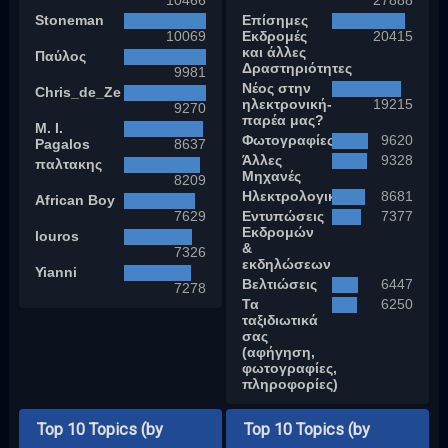
10466
27888
Stoneman
Επίσημες
10069
Εκδρομές
20415
και άλλες
Παύλος
Δραστηριότητες
9981
Νέος στην
Chris_de_Ze
ηλεκτρονική-
19215
9270
παρέα μας?
M. I.
Φωτογραφίες
9620
Pagalos
8637
Άλλες
9328
παλτακης
Μηχανές
8209
Ηλεκτρολογικά
8681
African Boy
7629
Εντυπώσεις
7377
Εκδρομών
louros
&
7326
εκδηλώσεων
Yianni
Βελτιώσεις
6447
7278
Τα
6250
ταξιδιωτικά
σας
(αφήγηση,
φωτογραφίες,
πληροφορίες)
Top 10 Topics (by
Top 10 Topics (by