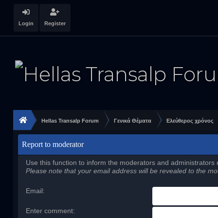
Login
Register
Hellas Transalp Forum
Γενικά Θέματα
Ελεύθερος χρόνος
Report to moderator
Use this function to inform the moderators and administrators
Please note that your email address will be revealed to the mod
Email
:
Enter comment
: