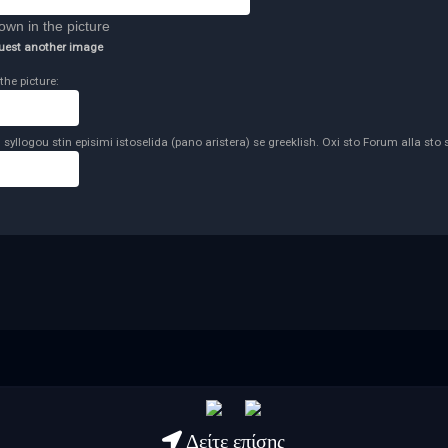
uest another image
the picture:
syllogou stin episimi istoselida (pano aristera) se greeklish. Oxi sto Forum alla sto 
Δείτε επίσης