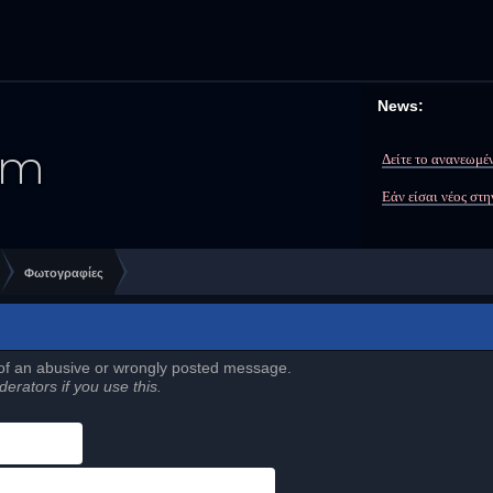
News:
Δείτε το ανανεωμέν
Εάν είσαι νέος στ
Φωτογραφίες
 of an abusive or wrongly posted message.
erators if you use this.