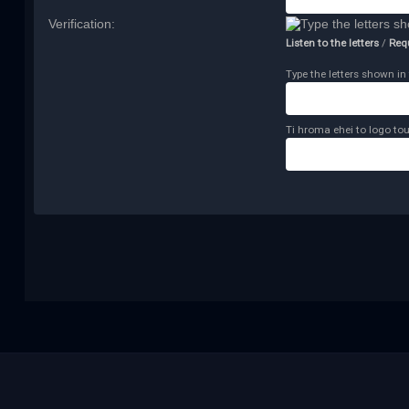
Verification:
Listen to the letters
/
Req
Type the letters shown in 
Ti hroma ehei to logo tou 