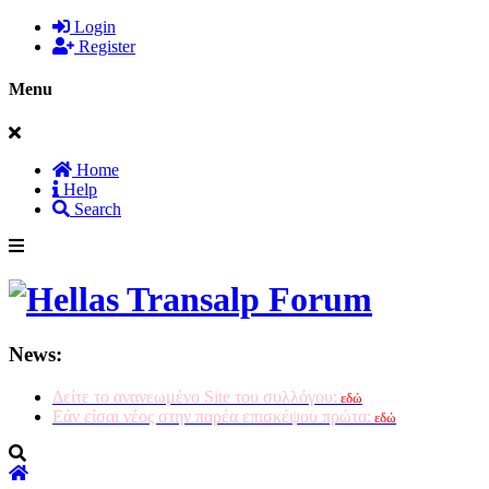
Login
Register
Menu
Home
Help
Search
News:
Δείτε το ανανεωμένο Site του συλλόγου:
εδώ
Εάν είσαι νέος στην παρέα επισκέψου πρώτα:
εδώ