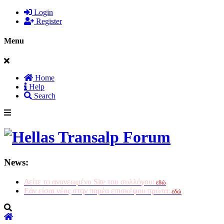
Login
Register
Menu
Home
Help
Search
News:
Δείτε το ανανεωμένο Site του συλλόγου:
εδώ
Εάν είσαι νέος στην παρέα επισκέψου πρώτα:
εδώ