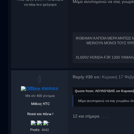
Μέμο ανυπομονώ να σας γνωρίσ
να πάω πιο γρήγορα
ΦΟΒΑΜΑΙ ΚΑΠΟΙΑ ΜΕΡΑ ΜΗΠΩΣ ΜΕ 
ΜΕΙΝΟΥΝ ΜΟΝΟΙ ΤΟΥΣ !!!!!!!!
XL600V HONDA-FJR 1300 YAMAH
Reply #30 on:
Κυριακή 17 Φεβρ
memos
Quote from: ΛΟΥΛΟΥΔΗΣ on Κυριακή 
Με xlv 400 γίνομαι
Μέμο ανυπομονώ να σας γνωρίσω όλο
Μέλος HTC
Rossi και πάνω !
12 και σήμερα . . . .
Posts:
4642