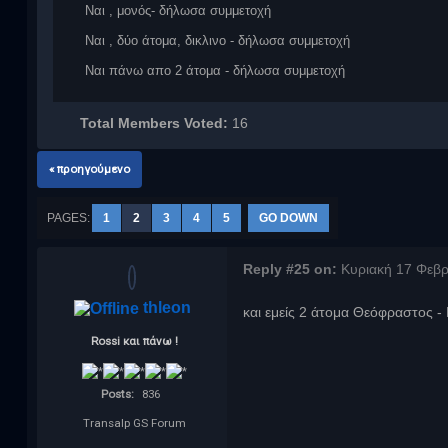
Ναι , μονός- δήλωσα συμμετοχή
Ναι , δύο άτομα, δικλινο - δήλωσα συμμετοχή
Ναι πάνω απο 2 άτομα - δήλωσα συμμετοχή
Total Members Voted:
16
« προηγούμενο
PAGES:
1
2
3
4
5
GO DOWN
Reply #25 on:
Κυριακή 17 Φεβρ
thleon
και εμείς 2 άτομα Θεόφραστος -
Rossi και πάνω !
Posts:
836
Transalp GS Forum