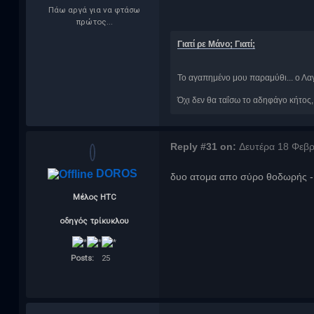
Πάω αργά για να φτάσω
πρώτος...
Γιατί ρε Μάνο; Γιατί;
Το αγαπημένο μου παραμύθι... ο Λα
Όχι δεν θα ταΐσω το αδηφάγο κήτος
Reply #31 on:
Δευτέρα 18 Φεβρ
DOROS
δυο ατομα απο σύρο θοδωρής -
Μέλος HTC
οδηγός τρίκυκλου
Posts:
25