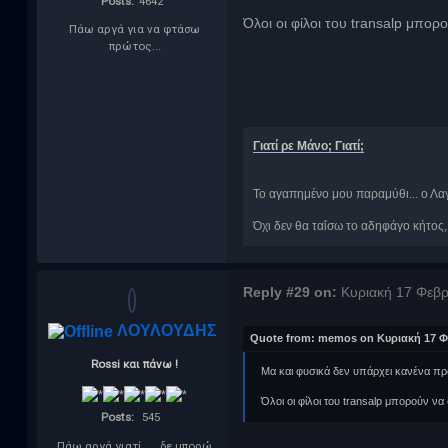
Posts:
4642
Όλοι οι φίλοι του transalp μπο
Πάω αργά για να φτάσω
πρώτος...
Γιατί ρε Μάνο; Γιατί;
Το αγαπημένο μου παραμύθι... ο Λα
Όχι δεν θα ταΐσω το αδηφάγο κήτος
Reply #29 on:
Κυριακή 17 Φεβρ
ΛΟΥΛΟΥΔΗΣ
Quote from: memos on Κυριακή 17 Φε
Rossi και πάνω !
Μα και φυσικά δεν υπάρχει κανένα π
Όλοι οι φίλοι του transalp μπορούν ν
Posts:
545
Πάω αργά γιατί......δε μπορώ