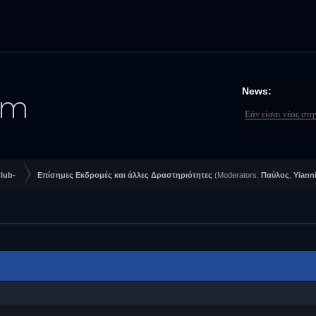
News:
Εάν είσαι νέος στ
lub-
Επίσημες Εκδρομές και άλλες Δραστηριότητες
(Moderators:
Παύλος
,
Yiann