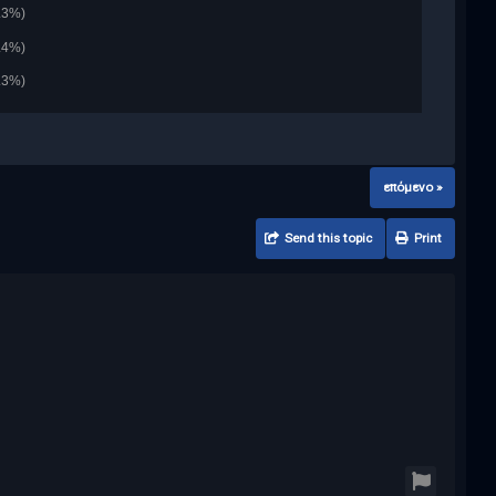
.3%)
.4%)
.3%)
επόμενο »
Send this topic
Print