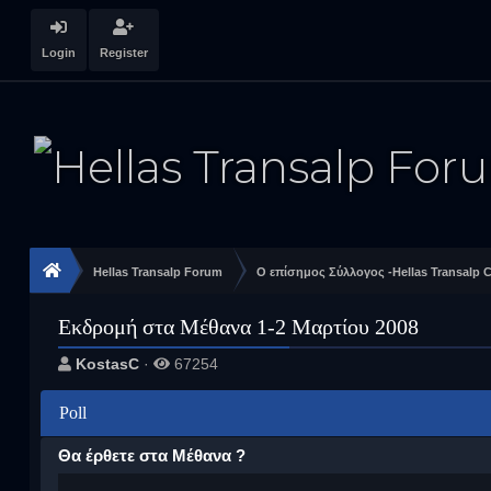
Login
Register
Hellas Transalp Forum
Ο επίσημος Σύλλογος -Hellas Transalp C
Εκδρομή στα Μέθανα 1-2 Μαρτίου 2008
KostasC
·
67254
Poll
Θα έρθετε στα Μέθανα ?