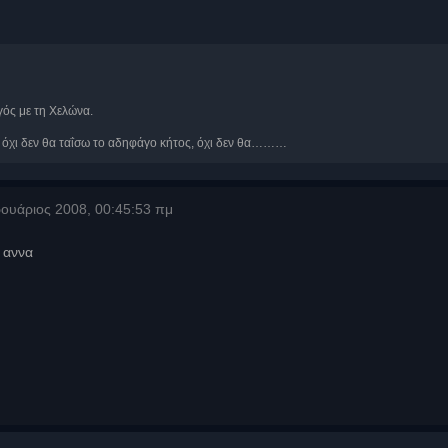
γός με τη Χελώνα.
, όχι δεν θα ταΐσω το αδηφάγο κήτος, όχι δεν θα………
ουάριος 2008, 00:45:53 πμ
 αννα