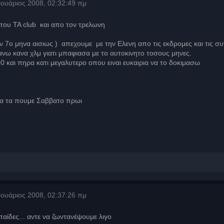
ουάριος 2008, 02:32:49 πμ
 του ΤΑ club και απο τον τρελωνη
 7ο μηνα αισιως ) απεχουμε με την Ελενη απο τις εκδρομες και τις συ
νω κανα χλμ γιατι μπαφιασα με το αυτοκινητο τοσους μηνες.
 και πηρα κατι μεγαλυτερο οπου ειναι ευκαιρια να το δοκιμασω
θα τα πουμε Σαββατο πρωι
ουάριος 2008, 02:37:26 πμ
αίδες... αντε να ζωντανέψουμε λιγο