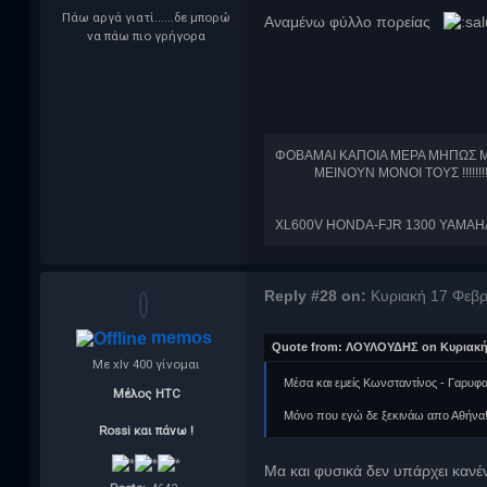
Πάω αργά γιατί......δε μπορώ
Αναμένω φύλλο πορείας
να πάω πιο γρήγορα
ΦΟΒΑΜΑΙ ΚΑΠΟΙΑ ΜΕΡΑ ΜΗΠΩΣ ΜΕ 
ΜΕΙΝΟΥΝ ΜΟΝΟΙ ΤΟΥΣ !!!!!!!!
XL600V HONDA-FJR 1300 YAMAH
Reply #28 on:
Κυριακή 17 Φεβρ
memos
Quote from: ΛΟΥΛΟΥΔΗΣ on Κυριακή 
Με xlv 400 γίνομαι
Μέσα και εμείς Κωνσταντίνος - Γαρυφαλί
Μέλος HTC
Μόνο που εγώ δε ξεκινάω απο Αθήνα! 
Rossi και πάνω !
Μα και φυσικά δεν υπάρχει καν