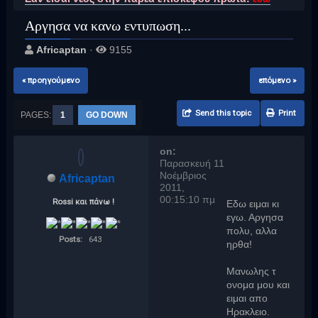
Αργησα να κανω εντυπωση...
Africaptan
·
9155
« προηγούμενο
επόμενο »
Send this topic
Print
PAGES:
1
GO DOWN
on:
Παρασκευή 11
Νοέμβριος
Africaptan
2011,
00:15:10 πμ
Rossi και πάνω !
Εδω ειμαι κι
εγω. Αργησα
πολυ, αλλα
Posts:
643
ηρθα!
Μανωλης τ
ονομα μου και
ειμαι απο
Ηρακλειο.