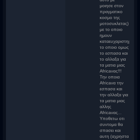
μοιησε στον
πραγματικο
κοσμο της
μοτοσυκλετας)
με το οποιο
ημουν
καταευχαριστημενος
το οποιο ομως
το εσπασα και
το αλλαξα για
τα ματια μιας
Africaνας!!!
Την οποια
Αfricaνα την
εσπασα και
την αλλαξα για
τα ματια μιας
αλλης
Africaνας...
Υποθετω οτι
συντομα θα
σπασει και
αυτη (αχρηστα