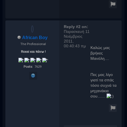
Reply #2 on:
Παρασκευή 11
Νοέμβριος
African Boy
2011,
Τhe Professional
00:40:43 πμ
Καλώς μας
Rossi και πάνω !
βρήκες
Μανόλη....
Posts:
7629
Πες μας λίγο
γιατί τα σπάς
τόσο συχνά τα
μηχανάκια
σου.......