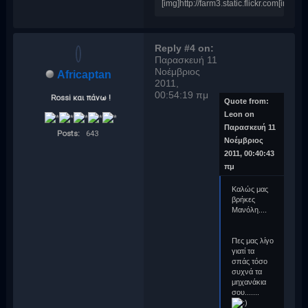
[img]http://farm3.static.flickr.com[img]
Reply #4 on:
Παρασκευή 11
Νοέμβριος
Africaptan
2011,
00:54:19 πμ
Rossi και πάνω !
Quote from:
Leon on
Παρασκευή 11
Posts:
643
Νοέμβριος
2011, 00:40:43
πμ
Καλώς μας
βρήκες
Μανόλη....
Πες μας λίγο
γιατί τα
σπάς τόσο
συχνά τα
μηχανάκια
σου.......