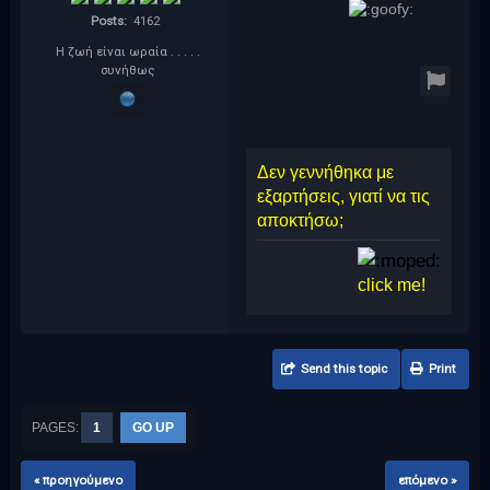
Posts:
4162
Η ζωή είναι ωραία . . . . .
συνήθως
Δεν γεννήθηκα με
εξαρτήσεις, γιατί να τις
αποκτήσω;
Γιώργος
click me!
Send this topic
Print
PAGES:
1
GO UP
« προηγούμενο
επόμενο »