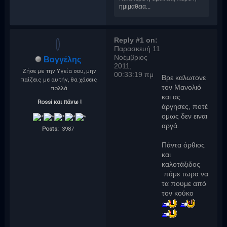
ημιμαθεια...
Reply #1 on:
Παρασκευή 11
Νοέμβριος
Βαγγέλης
2011,
Ζήσε με την Υγεία σου, μην
00:33:19 πμ
Βρε καλωτονε
παίζεις με αυτήν, θα χάσεις
τον Μανολιό
πολλά
και ας
Rossi και πάνω !
άργησες, ποτέ
ομως δεν ειναι
αργά.
Posts:
3987
Πάντα όρθιος
και
καλοτάξιδος
πάμε τωρα να
τα πουμε από
τον κούκο