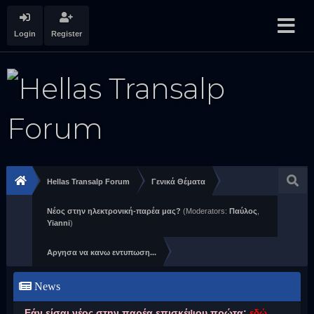
Login
Register
Hellas Transalp Forum
Γενικά Θέματα
Νέος στην ηλεκτρονική-παρέα μας?
(Moderators:
Παύλος
,
Yianni
)
Αργησα να κανω εντυπωση...
News
Εάν είσαι νέος στην παρέα επισκέψου πρώτα:
εδώ