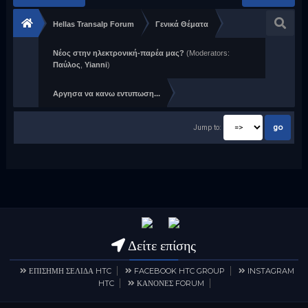
Hellas Transalp Forum
Γενικά Θέματα
Νέος στην ηλεκτρονική-παρέα μας?
(Moderators:
Παύλος
,
Yianni
)
Αργησα να κανω εντυπωση...
Jump to:
Δείτε επίσης
ΕΠΙΣΗΜΗ ΣΕΛΙΔΑ HTC
FACEBOOK HTC GROUP
INSTAGRAM
HTC
ΚΑΝΟΝΕΣ FORUM