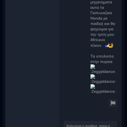
μηχανηματα
αυτα τα
Γιαπωνεζικα
Honda ρε
παιδια) και θα
ψαχνομαι για
την τριτη μου
Africaνα
πλεον.
Τα υπολοιπα
στην πορεια.
Καλυτερα η αμαθεια, παρα η