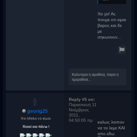
Χα χα! Ας
πουμε οτι ειμαι
βαρυς και δε
με
σηκωνουν...
Καλυτερα η αμαθεια, παρα η
ημιμαθεια...
Reply #5 on:
Παρασκευή 11
Νοέμβριος
georig25
2011,
Θα ήθελα να είμαι
04:50:05 πμ
καλως λοιπον
Rossi και πάνω !
να τα λεμε ΚΑΙ
απο εδω.