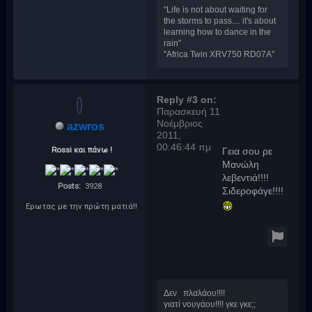
"Life is not about waiting for
the storms to pass.... it's about
learning how to dance in the
rain"
"Africa Twin XRV750 RD07A"
Reply #3 on:
Παρασκευή 11
Νοέμβριος
azwros
2011,
00:46:44 πμ
Rossi και πάνω !
Γεια σου ρε
Μανώλη
λεβεντιά!!!!
Posts:
3928
Σιδεροφάγε!!!!
Ερωτας με την πρώτη ματιά!!
Δεν πλαλάου!!!!
γιατί νουγάου!!!! γκε γκε;;