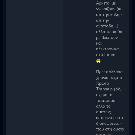
Αρκετοι με
γνωριζουν (κι
απ την καλη κι
απ την
αναποδη...)
αλλα τωρα θα
με βλεπουν
και
ηλεκτρονικα
στο forum...
Πριν πολλααα
χρονια, ειχα το
πρωτο
Transalp (ok,
οχι με το
ταμπουρο,
αλλα το
αμεσως
επομενο με το
δισκοφρενο, -
που στη ουσια
αυτο με