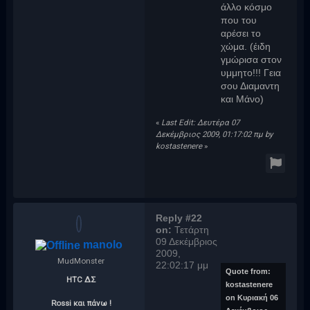
άλλο κόσμο
που του
αρέσει το
χώμα. (έιδη
γμώρισα στον
υμμητο!!! Γεια
σου Διαμαντη
και Μάνο)
«
Last Edit: Δευτέρα 07
Δεκέμβριος 2009, 01:17:02 πμ by
kostastenere
»
Reply #22
on:
Τετάρτη
09 Δεκέμβριος
manolo
2009,
MudMonster
22:02:17 μμ
Quote from:
HTC ΔΣ
kostastenere
on Κυριακή 06
Rossi και πάνω !