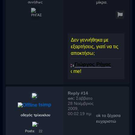
συνήθως
μίκρα.
Δεν γεννήθηκα με
εξαρτήσεις, γιατί να τις
αποκτήσω;
Γιώργος Ρήγας
click me!
Reply #14
on:
Σάββατο
28 Νοέμβριος
tsimp
2009,
00:02:19 πμ
οδηγός τρίκυκλου
ok το ξέχασα
ευχαριστώ
Posts:
22