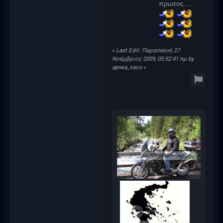
πρωτος....
«
Last Edit: Παρασκευή 27
Νοέμβριος 2009, 05:52:41 πμ by
apnea_xaos
»