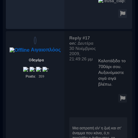
Reply #17
on:
Δευτέρα
30 Νοέμβριος
Αιγαιοπλόος
2009,
21:49:26 μμ
Οδηγάρα
Καλοτάξιδο το
700άρι σου.
Αυξανόμαστε
Posts:
359
σιγά σιγά
βλέπω.
Μια αστραπή είν' η ζωή και στ'
άναμμα που κάνει, ό,τι