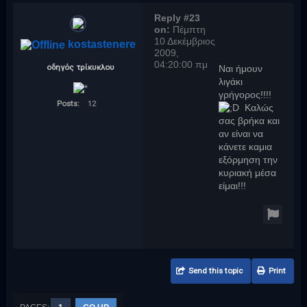
Reply #23
on:
Πέμπτη
10 Δεκέμβριος
kostastenere
2009,
04:20:00 πμ
οδηγός τρίκυκλου
Ναι ήμουν
λιγάκι
γρήγορος!!!!
Posts:
12
Καλώς
σας βρήκα και
αν είναι να
κάνετε καμια
εξόρμηση την
κυριακή μέσα
είμαι!!!
Send this topic
Print