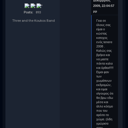
Δεκέμβριος
2009, 22:04:57
μμ
Posts:
893
Three and the Koukos Band
Γεια σε
όλους σας
είμαι ο
κώστας
κατοχος
ενός tenere
2008 .
Καλώς σας
βρήκα και
να μαστε
πάντα καλα
και όρθιοι!!!!!
Ειμαι φαν
των
χωμάτινων
εκδρομών,
και ειμαι
σίγουρος ότι
θα βρω εδω
μέσα και
άλλο κόσμο
που του
αρέσει το
χώμα. (έιδη
γμώρισα
στον