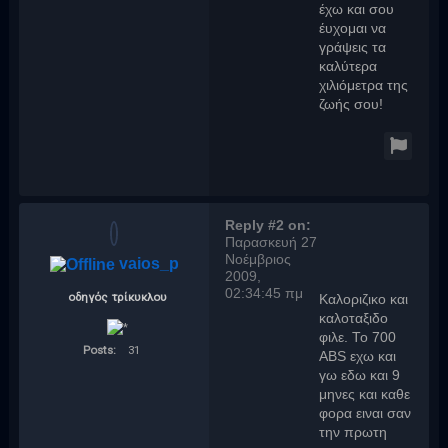
έχω και σου
έυχομαι να
γράψεις τα
καλύτερα
χιλιόμετρα της
ζωής σου!
Reply #2 on:
Παρασκευή 27
Νοέμβριος
vaios_p
2009,
02:34:45 πμ
οδηγός τρίκυκλου
Καλοριζικο και
καλοταξιδο
φιλε. Το 700
Posts:
31
ABS εχω και
γω εδω και 9
μηνες και καθε
φορα ειναι σαν
την πρωτη