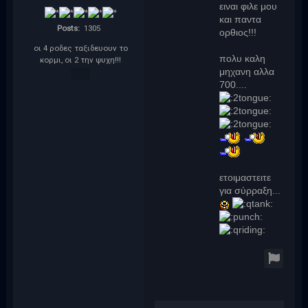
ειναι φιλε μου
και παντα
Posts:
1305
ορθιος!!!
οι 4 ροδες ταξιδευουν το
πολυ καλη
κορμι, οι 2 την ψυχη!!!
μηχανη αλλα
700....
ετοιμαστειτε
για σύρραξη...