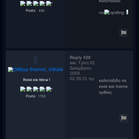
καλοταξιδο
Posts:
636
Reply #20
on:
Τρίτη 01
Δεκέμβριος
thanos_trikala
2009,
02:39:21 πμ
Rossi και πάνω !
καλοταξιδο να
ειναι και παντα
ορθιος
Posts:
1753