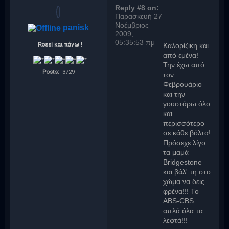
Reply #8 on:
Παρασκευή 27
Νοέμβριος
panisk
2009,
05:35:53 πμ
Rossi και πάνω !
Καλορίζικη και
από εμένα!
Την έχω από
Posts:
3729
τον
Φεβρουάριο
και την
γουστάρω όλο
και
περισσότερο
σε κάθε βόλτα!
Πρόσεχε λίγο
τα μαμά
Bridgestone
και βάλ' τη στο
χώμα να δεις
φρένα!!! Το
ABS-CBS
απλά όλα τα
λεφτά!!!