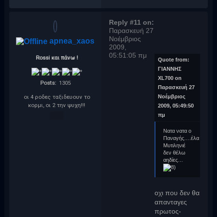
Reply #11 on:
Παρασκευή 27
Νοέμβριος
apnea_xaos
2009,
05:51:05 πμ
Rossi και πάνω !
Quote from:
ΓΙΑΝΝΗΣ
XL700 on
Posts:
1305
Παρασκευή 27
οι 4 ροδες ταξιδευουν το
Νοέμβριος
κορμι, οι 2 την ψυχη!!!
2009, 05:49:50
πμ
Νατα νατα ο
Παναγής….έλα
Μυτιληνιέ
δεν θέλω
αηδίες…
οχι που δεν θα
απανταγες
πρωτος-