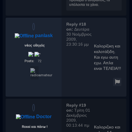
προλάβει ο άνθρωπος, τα
υπόλοιπα τα χάνει.
Reply #18
on:
Δευτέρα
30 Νοέμβριος
panlask
2009,
23:30:16 μμ
νέος οδηγός
Καλορίζικη και
καλοτάξιδη.
Και εγω αυτη
Posts:
72
εχω. Απλα
ειναι ΤΕΛΕΙΑ!!!
Reply #19
on:
Τρίτη 01
Δεκέμβριος
Doctor
2009,
00:13:44 πμ
Rossi και πάνω !
Καλοριζικο και