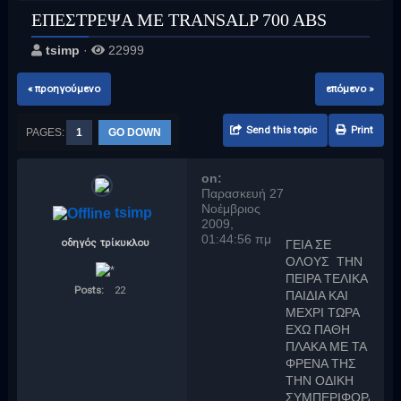
ΕΠΕΣΤΡΕΨΑ ΜΕ TRANSALP 700 ABS
tsimp
·
22999
« προηγούμενο
επόμενο »
Send this topic
Print
PAGES:
1
GO DOWN
on:
Παρασκευή 27
Νοέμβριος
tsimp
2009,
01:44:56 πμ
οδηγός τρίκυκλου
ΓΕΙΑ ΣΕ
ΟΛΟΥΣ ΤΗΝ
ΠΕΙΡΑ ΤΕΛΙΚΑ
Posts:
22
ΠΑΙΔΙΑ ΚΑΙ
ΜΕΧΡΙ ΤΩΡΑ
ΕΧΩ ΠΑΘΗ
ΠΛΑΚΑ ΜΕ ΤΑ
ΦΡΕΝΑ ΤΗΣ
ΤΗΝ ΟΔΙΚΗ
ΣΥΜΠΕΡΙΦΟΡΑ