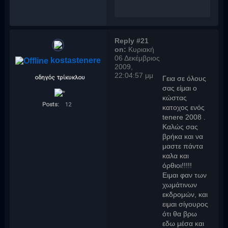
Reply #21
on:
Κυριακή
06 Δεκέμβριος
kostastenere
2009,
22:04:57 μμ
οδηγός τρίκυκλου
Γεια σε όλους
σας είμαι ο
κώστας
Posts:
12
κατοχος ενός
tenere 2008 .
Καλώς σας
βρήκα και να
μαστε πάντα
καλα και
όρθιοι!!!!!
Ειμαι φαν των
χωμάτινων
εκδρομών, και
ειμαι σίγουρος
ότι θα βρω
εδω μέσα και