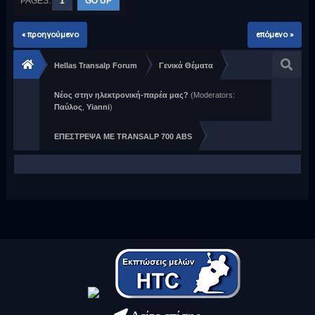
PAGES:
1
GO UP
« προηγούμενο
επόμενο »
Hellas Transalp Forum
Γενικά Θέματα
Νέος στην ηλεκτρονική-παρέα μας?
(Moderators:
Παύλος
,
Yianni
)
ΕΠΕΣΤΡΕΨΑ ΜΕ TRANSALP 700 ABS