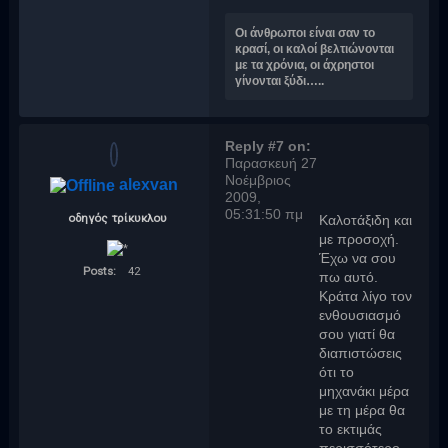
Οι άνθρωποι είναι σαν το
κρασί, οι καλοί βελτιώνονται
με τα χρόνια, οι άχρηστοι
γίνονται ξύδι…..
Reply #7 on:
Παρασκευή 27
Νοέμβριος
alexvan
2009,
05:31:50 πμ
οδηγός τρίκυκλου
Καλοτάξιδη και
με προσοχή.
Έχω να σου
Posts:
42
πω αυτό.
Κράτα λίγο τον
ενθουσιασμό
σου γιατί θα
διαπιστώσεις
ότι το
μηχανάκι μέρα
με τη μέρα θα
το εκτιμάς