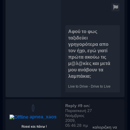
Αφού το φως
ταξιδεύει
γρηγορότερα απο
τον ήχο, εγώ γιατί
πρώτα ακούω τις
μ@λ@κίες και μετά
μου ανάβουν τα
λαμπάκια;
Live to Drive - Drive to Live
Reply #9 on:
Παρασκευή 27
Νοέμβριος
apnea_xaos
2009,
05:46:28 πμ
Rossi και πάνω !
καλοριζικη να