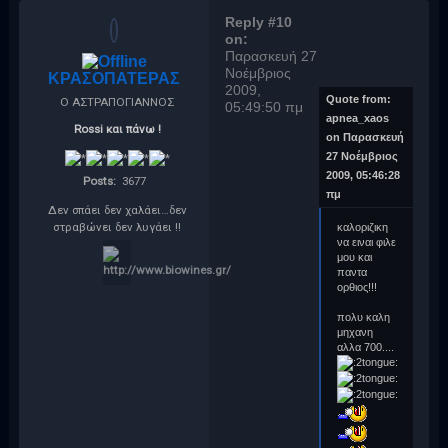
Reply #10
on:
Παρασκευή 27
Νοέμβριος
ΚΡΑΣΟΠΑΤΕΡΑΣ
2009,
Quote from:
Ο ΑΣΤΡΑΠΟΓΙΑΝΝΟΣ
05:49:50 πμ
apnea_xaos
Rossi και πάνω !
on Παρασκευή
27 Νοέμβριος
2009, 05:46:28
Posts:
3677
πμ
Δεν σπάει δεν χαλάει…δεν
στραβώνει δεν λυγάει !!
καλοριζικη
να ειναι φιλε
μου και
παντα
ορθιος!!!
πολυ καλη
μηχανη
αλλα 700....