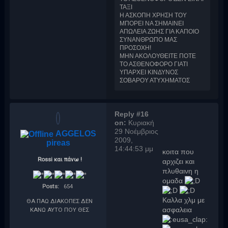
ΤΑΞΙ
Η ΑΣΚΟΠΗ ΧΡΗΣΗ ΤΟΥ
ΜΠΟΡΕΙ ΝΑ ΣΗΜΑΙΝΕΙ
ΑΠΩΛΕΙΑ ΖΩΗΣ ΓΙΑ ΚΑΠΟΙΟ
ΣΥΝΑΝΘΡΩΠΟ ΜΑΣ
ΠΡΟΣΟΧΗ!
ΜΗΝ ΑΚΟΛΟΥΘΕΙΤΕ ΠΟΤΕ
ΤΟ ΑΣΘΕΝΟΦΟΡΟ ΓΙΑΤΙ
ΥΠΑΡΧΕΙ ΚΙΝΔΥΝΟΣ
ΣΟΒΑΡΟΥ ΑΤΥΧΗΜΑΤΟΣ
Reply #16
on:
Κυριακή
29 Νοέμβριος
AGGELOS
2009,
pireas
14:44:53 μμ
κοιτα που
Rossi και πάνω !
αρχιζει και
πλυθαινη η
ομαδα
Posts:
654
Καλλα χλμ με
ΘΑ ΠΑΩ ΔΙΑΚΟΠΕΣ ΔΕΝ
ΚΑΝΩ ΑΥΤΟ ΠΟΥ ΘΕΣ
ασφαλεια