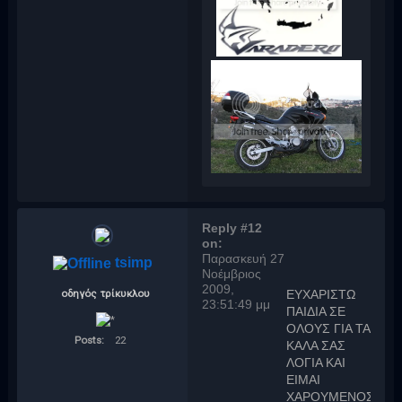
Reply #12
on:
Παρασκευή 27
tsimp
Νοέμβριος
2009,
οδηγός τρίκυκλου
ΕΥΧΑΡΙΣΤΩ
23:51:49 μμ
ΠΑΙΔΙΑ ΣΕ
ΟΛΟΥΣ ΓΙΑ ΤΑ
Posts:
22
ΚΑΛΑ ΣΑΣ
ΛΟΓΙΑ ΚΑΙ
ΕΙΜΑΙ
ΧΑΡΟΥΜΕΝΟΣ