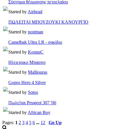
Σύστημα θέρμανσης πετρελαίου
Started by
Airhead
ΠΩΛΕΙΤΑΙ ΜΠΟΥΖΟΥΚΙ ΚΑΝΟΥΡΓΙΟ
Started by
postman
Camelbak Ultra LR - σακίδιο
Started by
KostasC
Ηλεκτρικο Μπασσο
Started by
Malliouras
Gopro Hero 4 Silver
Started by
Sotos
Πωλείται Peugeot 307 '06
Started by
African Boy
Pages:
1
2
3
4
5
6
...
12
Go Up