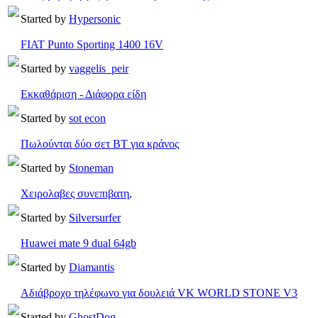
Started by
Hypersonic
FIAT Punto Sporting 1400 16V
Started by
vaggelis_peir
Εκκαθάριση - Διάφορα είδη
Started by
sot econ
Πωλούνται δύο σετ ΒΤ για κράνος
Started by
Stoneman
Χειρολαβες συνεπιβατη,
Started by
Silversurfer
Huawei mate 9 dual 64gb
Started by
Diamantis
Αδιάβροχο τηλέφωνο για δουλειά VK WORLD STONE V3
Started by
GhostDog