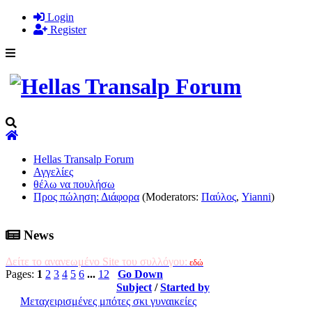
Login
Register
Hellas Transalp Forum
Αγγελίες
θέλω να πουλήσω
Προς πώληση: Διάφορα
(Moderators:
Παύλος
,
Yianni
)
News
Δείτε το ανανεωμένο Site του συλλόγου:
εδώ
Pages:
1
2
3
4
5
6
...
12
Go Down
Subject
/
Started by
Μεταχειρισμένες μπότες σκι γυναικείες