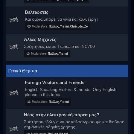
Βελτιώσεις
Και όμως,μπορεί να γινει και καλύτερη !
Moderators:
Παύλος
,
Yianni
,
Chris_de_Ze
Άλλες Μηχανές
Συζητήσεις εκτός Transalp και NC700
Moderators:
Παύλος
,
Yianni
Γενικά Θέματα
Foreign Visitors and Friends
English Speaking Visitors & friends. Only English
please in this topic
Moderators:
Παύλος
,
Yianni
Νέος στην ηλεκτρονική-παρέα μας?
Συστήσου εδώ για να σε καλοσωρισουμε και διαβασε
σημαντικές οδηγίες χρήσης