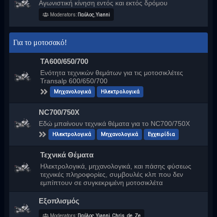
Αγωνιστική κίνηση εντός και εκτός δρόμου
Moderators:
Παύλος
,
Yianni
Για το μοτοσακό!
ΤΑ600/650/700
Ενότητα τεχνικών θεμάτων για τις μοτοσικλέτες
Transalp 600/650/700
Μηχανολογικά
Ηλεκτρολογικά
NC700/750Χ
Εδώ μπαίνουν τεχνικά θέματα για το NC700/750Χ
Ηλεκτρολογικά
Μηχανολογικά
Εγχειρίδια
Τεχνικά Θέματα
Ηλεκτρολογικά, μηχανολογικά, και πάσης φύσεως
τεχνικές πληροφορίες, συμβουλές κλπ που δεν
εμπίπτουν σε συγκεκριμένη μοτοσικλέτα
Εξοπλισμός
Moderators:
Παύλος
,
Yianni
,
Chris_de_Ze