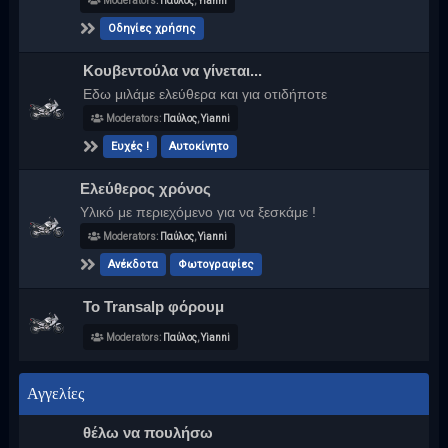
Moderators:
Παύλος
,
Yianni
Οδηγίες χρήσης
Κουβεντούλα να γίνεται...
Εδω μιλάμε ελεύθερα και για οτιδήποτε
Moderators:
Παύλος
,
Yianni
Ευχές !
Αυτοκίνητο
Ελεύθερος χρόνος
Υλικό με περιεχόμενο για να ξεσκάμε !
Moderators:
Παύλος
,
Yianni
Ανέκδοτα
Φωτογραφίες
Το Transalp φόρουμ
Moderators:
Παύλος
,
Yianni
Αγγελίες
θέλω να πουλήσω