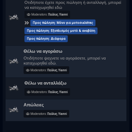
Οτιδήποτε έχετε προς πώληση ή ανταλλαγή, μπορεί
να καταχωρηθεί εδώ
Moderators:
Παύλος
,
Yianni
Προς πώληση: Μόνο για μοτοσικλέτες
Προς πώληση: Εξοπλισμός μοτό & αναβάτη
Προς πώληση: Διάφορα
Θέλω να αγοράσω
Οτιδήποτε ψαχνετε να αγοράσετε, μπορεί να
καταχωρηθεί εδώ.
Moderators:
Παύλος
,
Yianni
Θέλω να ανταλλάξω
Moderators:
Παύλος
,
Yianni
Απώλειες
Moderators:
Παύλος
,
Yianni